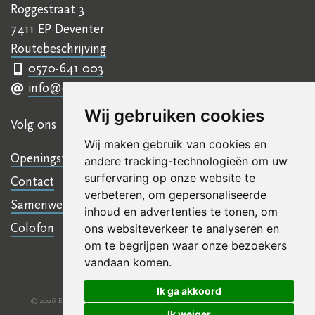
Roggestraat 3
7411 EP Deventer
Routebeschrijving
0570-641 003
info@ettyhillesumcentrum.nl
Wij gebruiken cookies
Volg ons
Wij maken gebruik van cookies en
Openingstijden
andere tracking-technologieën om uw
surfervaring op onze website te
Contact
verbeteren, om gepersonaliseerde
Samenwerkingen
inhoud en advertenties te tonen, om
Colofon
ons websiteverkeer te analyseren en
om te begrijpen waar onze bezoekers
vandaan komen.
Ik ga akkoord
© 2026 Etty Hillesum Centrum
Algemene voorwaarden
Disclaimer
|
|
Ik weiger