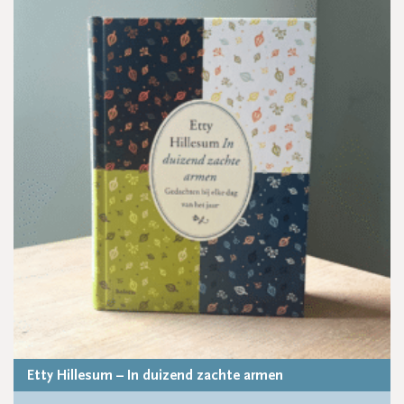
Etty Hillesum – In duizend zachte armen