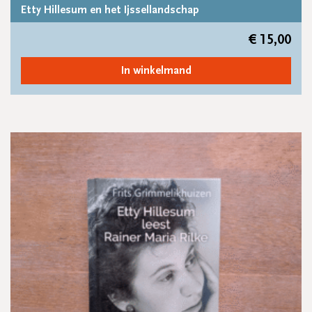
Etty Hillesum en het Ijssellandschap
€
15,00
In winkelmand