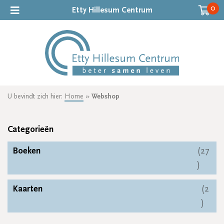
0
Etty Hillesum Centrum
U bevindt zich hier:
Home
»
Webshop
Categorieën
Boeken
27
27
produc
Kaarten
2
2
produ