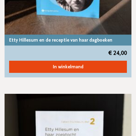
Etty Hillesum en de receptie van haar dagboeken
€
24,00
In winkelmand