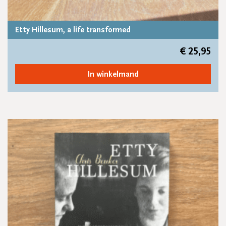
Etty Hillesum, a life transformed
€
25,95
In winkelmand