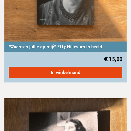
‘Wachten jullie op mij?’ Etty Hillesum in beeld
€
15,00
In winkelmand