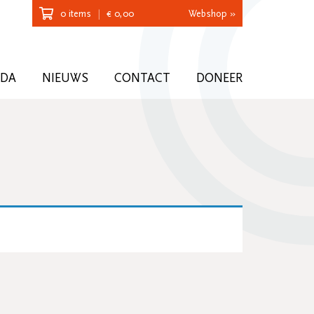
0 items
|
€
0,00
Webshop »
NDA
NIEUWS
CONTACT
DONEER