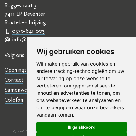
Roggestraat 3
7411 EP Deventer
Routebeschrijving
0570-641 003
info@ettyhillesumcentrum.nl
Wij gebruiken cookies
Volg ons
Wij maken gebruik van cookies en
Openingstijden
andere tracking-technologieën om uw
surfervaring op onze website te
Contact
verbeteren, om gepersonaliseerde
Samenwerkingen
inhoud en advertenties te tonen, om
Colofon
ons websiteverkeer te analyseren en
om te begrijpen waar onze bezoekers
vandaan komen.
Ik ga akkoord
© 2026 Etty Hillesum Centrum
Algemene voorwaarden
Disclaimer
|
|