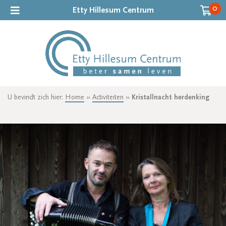
0
Etty Hillesum Centrum
U bevindt zich hier:
Home
»
Activiteiten
»
Kristallnacht herdenking