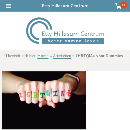
0
Etty Hillesum Centrum
U bevindt zich hier:
Home
»
Activiteiten
»
LHBTQIA+ voor Dummies