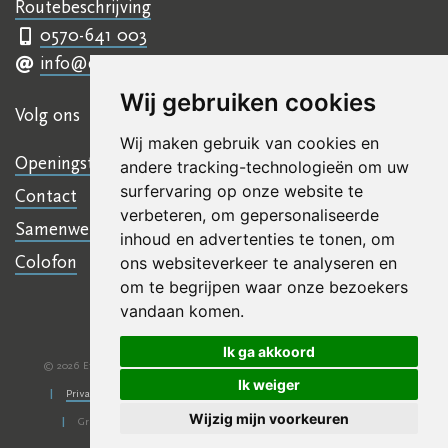
Routebeschrijving
0570-641 003
info@ettyhillesumcentrum.nl
Wij gebruiken cookies
Volg ons
Wij maken gebruik van cookies en
Openingstijden
andere tracking-technologieën om uw
surfervaring op onze website te
Contact
verbeteren, om gepersonaliseerde
Samenwerkingen
inhoud en advertenties te tonen, om
Colofon
ons websiteverkeer te analyseren en
om te begrijpen waar onze bezoekers
vandaan komen.
Ik ga akkoord
© 2026 Etty Hillesum Centrum
Algemene voorwaarden
Disclaimer
|
|
Ik weiger
Privacy verklaring
KVKnr: 41245266
NL 07 INGB 0006 6761 13
|
|
|
Wijzig mijn voorkeuren
Grafisch ontwerp
VRMGVR
Technische realisatie
Sieronline B.V.
|
|