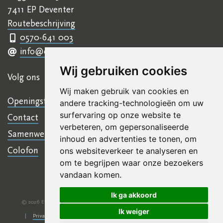
7411 EP Deventer
Routebeschrijving
0570-641 003
info@ettyhillesumcentrum.nl
Wij gebruiken cookies
Volg ons
Wij maken gebruik van cookies en
Openingstijden
andere tracking-technologieën om uw
surfervaring op onze website te
Contact
verbeteren, om gepersonaliseerde
Samenwerkingen
inhoud en advertenties te tonen, om
Colofon
ons websiteverkeer te analyseren en
om te begrijpen waar onze bezoekers
vandaan komen.
Ik ga akkoord
© 2026 Etty Hillesum Centrum
Algemene voorwaarden
Disclaimer
|
|
Ik weiger
Privacy verklaring
KVKnr: 41245266
NL 07 INGB 0006 6761 13
|
|
|