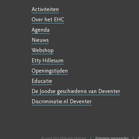
Activiteiten
Over het EHC
Agenda
Nieuws
Webshop
Etty Hillesum
Openingstijden
Educatie
De Joodse geschiedenis van Deventer
Discriminatie.nl Deventer
© 2026 Etty Hillesum Centrum
Algemene voorwaarden
|
|