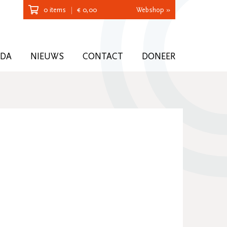
0 items
|
€
0,00
Webshop »
NDA
NIEUWS
CONTACT
DONEER