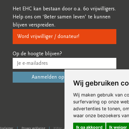
Het EHC kan bestaan door o.a. 60 vrijwilligers.
Help ons om ‘Beter samen leven’ te kunnen
blijven verspreiden.
Word vrijwilliger / donateur!
Op de hoogte blijven?
Wij gebruiken c
Wij maken gebruik van c
surfervaring op onze web
advertenties te tonen, o
waar onze bezoekers va
Ik ga akkoord
Ik weiger
Disclaimer
Privacy verklaring
KVKnr: 41245266
NL 07 INGB 0006 6761 13
|
|
|
|