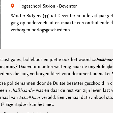
Hogeschool Saxion - Deventer
Wouter Rutgers (33) uit Deventer hoorde vijf jaar ge
ging op onderzoek uit en maakte een onthullende d
verborgen oorlogsgeschiedenis.
aast gajes, bolleboos en joetje ook het woord
schalkhaa
orsprong? Daarvoor moeten we terug naar de ongelofelijk
iedenis die lang verborgen bleef voor documentairemaker
e politiemannen door de Duitse bezetter geschoold in de n
a een
schalkhaarder
was én daar de rest van zijn leven last 
erhaal van
Schalkhaar
verteld. Een verhaal dat symbool sta
? Eigentijdser kan het niet.