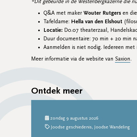
*Dit gebeurde in de Westenbergkazerne die nu
Q&A met maker
Wouter Rutgers
en di
Tafeldame:
Hella van den Elshout
(filo
Locatie:
D0.07 theaterzaal, Handelskad
Duur documentaire: 70 min + 20 min n
Aanmelden is niet nodig. Iedereen met 
Meer informatie via de website van
Saxion
.
Ontdek meer
zondag 9 augustus 2026
Joodse geschiedenis, Joodse Wandeling