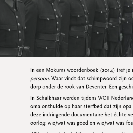
In een Mokums woordenboek (2014) tref je n
persoon
. Waar vindt dat schimpwoord zijn o
dorp onder de rook van Deventer. Een gesch
In Schalkhaar werden tijdens WOII Nederlands
oma onthulde op haar sterfbed dat zijn op
deze indringende documentaire het échte v
oorlog: wie/wat was goed en wie/wat was fout