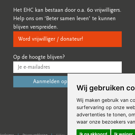
Het EHC kan bestaan door o.a. 60 vrijwilligers.
Help ons om ‘Beter samen leven’ te kunnen
blijven verspreiden.
Word vrijwilliger / donateur!
Op de hoogte blijven?
Wij gebruiken c
Wij maken gebruik van c
surfervaring op onze web
advertenties te tonen, o
waar onze bezoekers va
Ik ga akkoord
Ik weiger
Disclaimer
Privacy verklaring
KVKnr: 41245266
NL 07 INGB 0006 6761 13