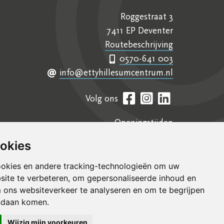
Roggestraat 3
7411 EP Deventer
Routebeschrijving
0570-641 003
info@ettyhillesumcentrum.nl
Volg ons
Openingstijden
Contact
ookies
Samenwerkingen
ookies en andere tracking-technologieën om uw
Colofon
site te verbeteren, om gepersonaliseerde inhoud en
m ons websiteverkeer te analyseren en om te begrijpen
ndaan komen.
Wijzig mijn voorkeuren
Grafisch ontwerp
VRMGVR
Technische realisatie
Sieronline B.V.