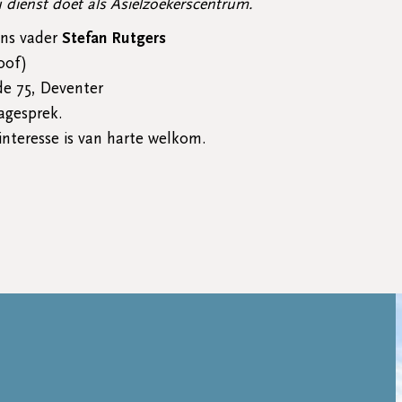
 dienst doet als Asielzoekerscentrum.
ens vader
Stefan Rutgers
soof)
e 75, Deventer
agesprek.
interesse is van harte welkom.