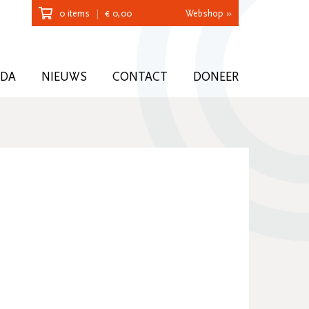
0 items
|
€
0,00
Webshop »
NDA
NIEUWS
CONTACT
DONEER