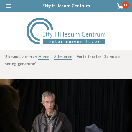
0
Etty Hillesum Centrum
U bevindt zich hier:
Home
»
Activiteiten
»
Verteltheater ‘De na de
oorlog generatie’