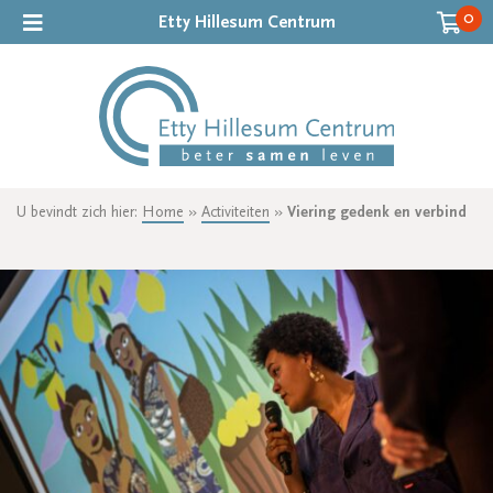
0
Etty Hillesum Centrum
U bevindt zich hier:
Home
»
Activiteiten
»
Viering gedenk en verbind