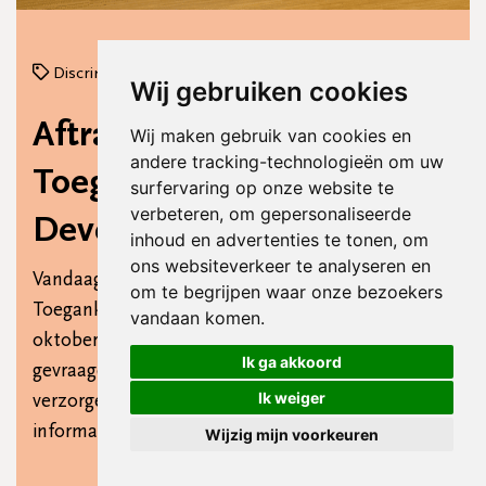
Discriminatie.nl Deventer, Diversiteit & Inclusie
Wij gebruiken cookies
Aftrap van de Week van de
Wij maken gebruik van cookies en
andere tracking-technologieën om uw
Toegankelijkheid in
surfervaring op onze website te
verbeteren, om gepersonaliseerde
Deventer
inhoud en advertenties te tonen, om
ons websiteverkeer te analyseren en
Vandaag vierden we de aftrap van de Week van de
om te begrijpen waar onze bezoekers
Toegankelijkheid in Deventer. Van 6 t/m 12
vandaan komen.
oktober wordt er door het hele land aandacht
Ik ga akkoord
gevraagd voor toegankelijkheid. Ook in Deventer
Ik weiger
verzorgen verschillende partijen een week vol
informatie en activiteiten.
Wijzig mijn voorkeuren