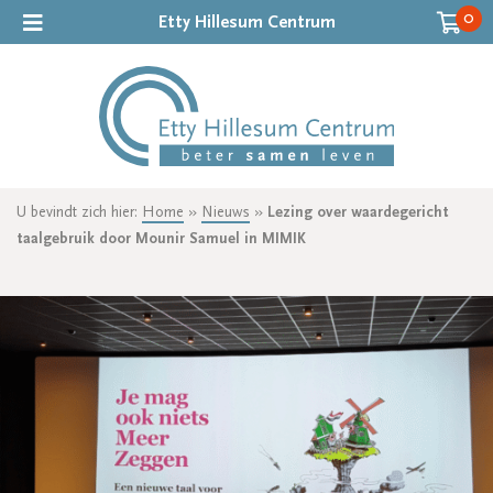
0
Etty Hillesum Centrum
U bevindt zich hier:
Home
»
Nieuws
»
Lezing over waardegericht
taalgebruik door Mounir Samuel in MIMIK