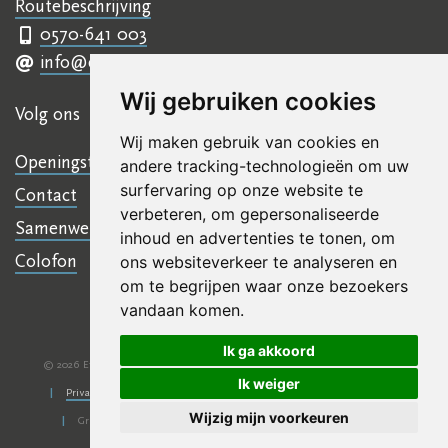
Routebeschrijving
0570-641 003
info@ettyhillesumcentrum.nl
Wij gebruiken cookies
Volg ons
Wij maken gebruik van cookies en
Openingstijden
andere tracking-technologieën om uw
surfervaring op onze website te
Contact
verbeteren, om gepersonaliseerde
Samenwerkingen
inhoud en advertenties te tonen, om
Colofon
ons websiteverkeer te analyseren en
om te begrijpen waar onze bezoekers
vandaan komen.
Ik ga akkoord
© 2026 Etty Hillesum Centrum
Algemene voorwaarden
Disclaimer
|
|
Ik weiger
Privacy verklaring
KVKnr: 41245266
NL 07 INGB 0006 6761 13
|
|
|
Wijzig mijn voorkeuren
Grafisch ontwerp
VRMGVR
Technische realisatie
Sieronline B.V.
|
|