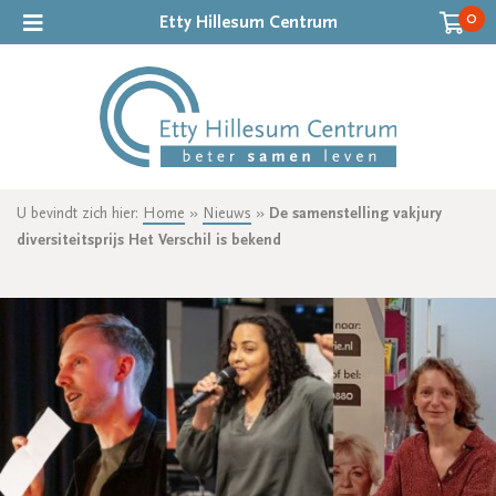
0
Etty Hillesum Centrum
U bevindt zich hier:
Home
»
Nieuws
»
De samenstelling vakjury
diversiteitsprijs Het Verschil is bekend