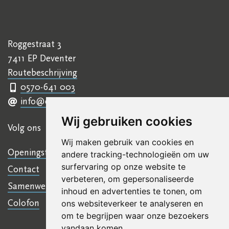
Roggestraat 3
7411 EP Deventer
Routebeschrijving
0570-641 003
info@ettyhillesumcentrum.nl
Wij gebruiken cookies
Volg ons
Wij maken gebruik van cookies en
Openingstijden
andere tracking-technologieën om uw
surfervaring op onze website te
Contact
verbeteren, om gepersonaliseerde
Samenwerkingen
inhoud en advertenties te tonen, om
Colofon
ons websiteverkeer te analyseren en
om te begrijpen waar onze bezoekers
vandaan komen.