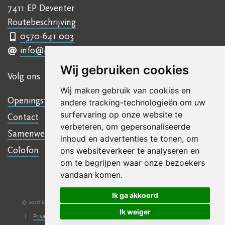
7411 EP Deventer
Routebeschrijving
0570-641 003
info@ettyhillesumcentrum.nl
Wij gebruiken cookies
Volg ons
Wij maken gebruik van cookies en
Openingstijden
andere tracking-technologieën om uw
surfervaring op onze website te
Contact
verbeteren, om gepersonaliseerde
Samenwerkingen
inhoud en advertenties te tonen, om
Colofon
ons websiteverkeer te analyseren en
om te begrijpen waar onze bezoekers
vandaan komen.
Ik ga akkoord
© 2026 Etty Hillesum Centrum
Algemene voorwaarden
Disclaimer
|
|
Ik weiger
Privacy verklaring
KVKnr: 41245266
NL 07 INGB 0006 6761 13
|
|
|