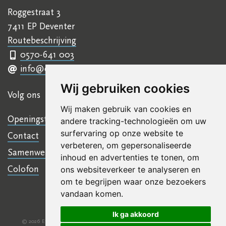
Roggestraat 3
7411 EP Deventer
Routebeschrijving
0570-641 003
info@ettyhillesumcentrum.nl
Wij gebruiken cookies
Volg ons
Wij maken gebruik van cookies en
Openingstijden
andere tracking-technologieën om uw
surfervaring op onze website te
Contact
verbeteren, om gepersonaliseerde
Samenwerkingen
inhoud en advertenties te tonen, om
Colofon
ons websiteverkeer te analyseren en
om te begrijpen waar onze bezoekers
vandaan komen.
Ik ga akkoord
© 2026 Etty Hillesum Centrum
Algemene voorwaarden
Disclaimer
|
|