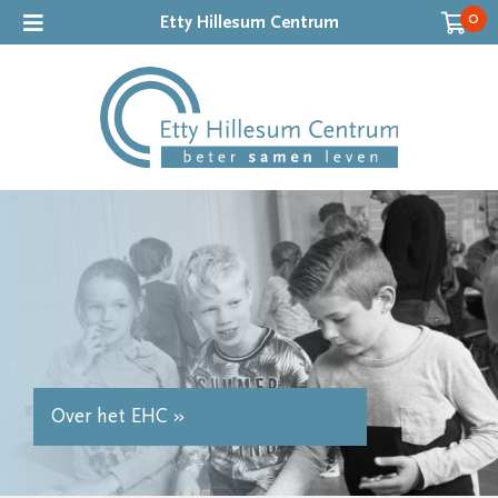
0
Etty Hillesum Centrum
Over het EHC »