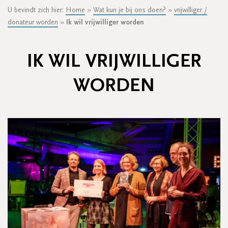
U bevindt zich hier:
Home
»
Wat kun je bij ons doen?
»
vrijwilliger /
donateur worden
»
Ik wil vrijwilliger worden
IK WIL VRIJWILLIGER
WORDEN