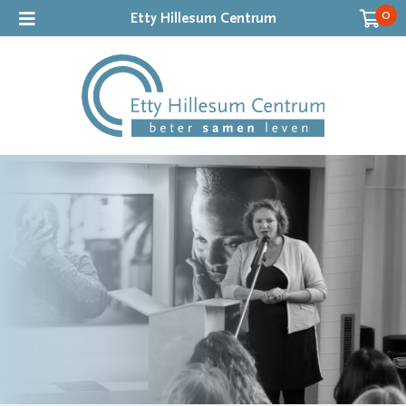
0
Etty Hillesum Centrum