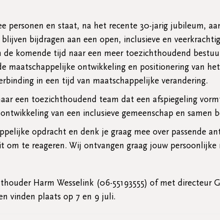
e personen en staat, na het recente 30-jarig jubileum, aa
blijven bijdragen aan een open, inclusieve en veerkrachti
h de komende tijd naar een meer toezichthoudend bestuur, 
e maatschappelijke ontwikkeling en positionering van he
verbinding in een tijd van maatschappelijke verandering.
j naar een toezichthoudend team dat een afspiegeling vor
e ontwikkeling van een inclusieve gemeenschap en samen b
appelijke opdracht en denk je graag mee over passende a
it om te reageren. Wij ontvangen graag jouw persoonlijke 
hthouder Harm Wesselink (06-55193555) of met directeur G
 vinden plaats op 7 en 9 juli.