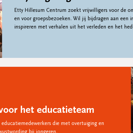
Etty Hillesum Centrum zoekt vrijwilligers voor de 
en voor groepsbezoeken. Wil jij bijdragen aan een 
inspireren met verhalen uit het verleden en het hede
t voor het educatieteam
ge educatiemedewerkers die met overtuiging en
wustwording bij jongeren.