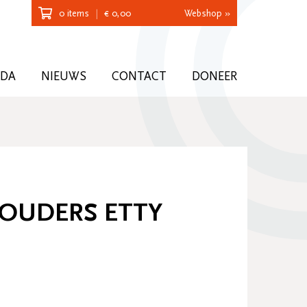
0 items
|
€
0,00
Webshop »
NDA
NIEUWS
CONTACT
DONEER
HOUDERS ETTY